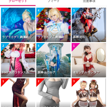
クローゼット
フィード
注意事項
1
4
3
ラブライブ！ 絢瀬絵里 人魚編
ラブライブ！ 絢瀬絵里 ナインスタービーナス
原神 北斗
2
5
1
FGO 光のコヤンスカヤ 最終再臨
原神 エウルア
オリジナル サンタクロース
1
2
3