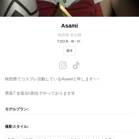
Asami
秋田県 非公開
T153 B - W - H -
週末
秋田県でコスプレ活動しているAsamiと申します✨✨
男装7:女装3の割合でやっております👗
モデルプラン:
撮影スタイル: