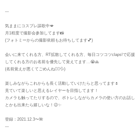
---
気ままにコスプレ謳歌中💋
月1程度で撮影会参加してます📸
(フォトミーからの撮影依頼もお待ちしてます💕)
会いに来てくれる方、RT拡散してくれる方、毎日コツコツclaps!で応援
してくれる方のお名前を優先して覚えてます…😭🙏
(名前覚えが悪くてごめんね🙇‍♀️💦)
楽しみながらこれからも長く活動していけたらと思ってます🌷
見ていて楽しいと思えるレイヤーを目指してます！
カメラも触ってたりするので、ポトレしながらカメラの使い方のお話し
とかも出来たら嬉しいな！😉✨
登録：2021.12.3〜🌺
---