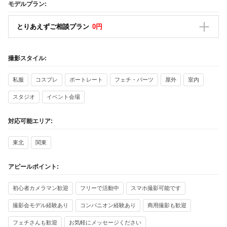
モデルプラン:
とりあえずご相談プラン
0円
撮影スタイル:
私服
コスプレ
ポートレート
フェチ・パーツ
屋外
室内
スタジオ
イベント会場
対応可能エリア:
東北
関東
アピールポイント:
初心者カメラマン歓迎
フリーで活動中
スマホ撮影可能です
撮影会モデル経験あり
コンパニオン経験あり
商用撮影も歓迎
フェチさんも歓迎
お気軽にメッセージください