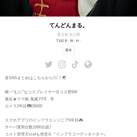
てんどんまる。
東京都 非公開
T162 B - W - H -
週末
各SNSまとめはこちらから💁‍♀️ ⤴︎ 🌏
唯一"むに"なコスプレイヤー👗コス歴9年
最近🔥ウマ娘,鬼滅,FF8…等
カメラ2年目📷D5600
スマホアプリのインフラエンジニア6年目🎮
サーバ運用台数1000台超⤴︎
コスト管理,Excelも得意💪『インフラコーディネーター』